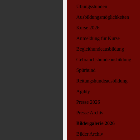
Übungsstunden
Ausbildungsmöglichkeiten
Kurse 2026
Anmeldung für Kurse
Begleithundeausbildung
Gebrauchshundeausbildung
Spürhund
Rettungshundeausbildung
Agility
Presse 2026
Presse Archiv
Bildergalerie 2026
Bilder Archiv